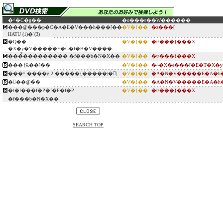
�^�C�g��
�o���ғ�
�W������
���@���p�C�A�E�V���h���[��
�V�{��
�z���[
HATU (1)�`(3)
�Q��
�V�{��
�t/���}���X
�X�y�V�����E�G�f�B�V����
���̉̂��������� �f���b�N�X��
�V�{��
�t/���}���X
���܂悦��]��
�V�{��
�~�X�e���[�E�T�X�
���^ ����g 2 �����{�����|�񕜁|
�V�{��
�A�N�V�����E�A�h�
�񑊊��@�̏�
�V�{��
�A�N�V�����E�A�h�
�t�f���f�P�f�P�f�P
�V�{��
�t/���}���X
�f���b�N�X��
SEARCH TOP