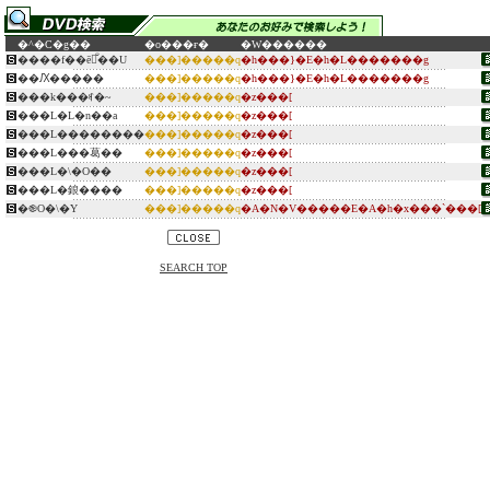
�^�C�g��
�o���ғ�
�W������
����f��ē̐��U
���]�����q
�h���}�E�h�L�������g
��Ԕ�����
���]�����q
�h���}�E�h�L�������g
���k���ꉮ�~
���]�����q
�z���[
���L�L�n��a
���]�����q
�z���[
���L��������
���]�����q
�z���[
���L���葛��
���]�����q
�z���[
���L�܏\�O��
���]�����q
�z���[
���L�鋃����
���]�����q
�z���[
�֎O�\�Y
���]�����q
�A�N�V�����E�A�h�x���`���[
SEARCH TOP