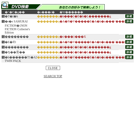
�^�C�g��
�o���ғ�
�W������
�T�[�h
�������q
�h���}�E�h�L�������g
�r�e SAMURAI
�������q
�A�N�V�����E�A�h�x���`���[
FICTION�{NON
FICTION Collecter's
Edition
��������
�������q
�t/���}���X
�E�т̏O
�������q
�A�N�V�����E�A�h�x���`���[
��������
�������q
�h���}�E�h�L�������g
�Ђ��育��
�������q
�h���}�E�h�L�������g
�h������T1�A2
�������q
�A�N�V�����E�A�h�x���`���[
TWIN PACK
SEARCH TOP