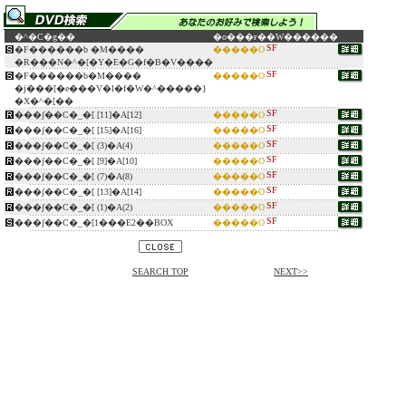
�^�C�g��
�o���ғ�
�W������
SF
�F������b �M����
�����O
�R���N�^�[�Y�E�G�f�B�V����
SF
�F������b�M����
�����O
�j���[�e���V�l�f�W�^�����}
�X�^�[��
SF
���ʃ��C�_�[ [11]�A[12]
�����O
SF
���ʃ��C�_�[ [15]�A[16]
�����O
SF
���ʃ��C�_�[ (3)�A(4)
�����O
SF
���ʃ��C�_�[ [9]�A[10]
�����O
SF
���ʃ��C�_�[ (7)�A(8)
�����O
SF
���ʃ��C�_�[ [13]�A[14]
�����O
SF
���ʃ��C�_�[ (1)�A(2)
�����O
SF
���ʃ��C�_�[1���E2��BOX
�����O
SEARCH TOP
NEXT>>