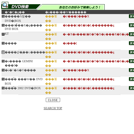
�^�C�g��
�o���ғ�
�W������
�����Ȃ딒��
���䓹
�t/���}���X
DVD�|BOX
��
���l�̃��X�g����
���䓹
�h���}�E�h�L�������g
DVD BOX
��
KT
���䓹
�~�X�e���[�E�T�X�y���X�E�ƍ�
��
����
���䓹
�z���[
��
����@�͉��ɂ܂�����
���䓹
�h���}�E�h�L�������g
��
�o���� GEMINI
���䓹
�~�X�e���[�E�T�X�y���X�E�ƍ�
���ʔ�
��
�o�^�A�V����
���䓹
�t/���}���X
��
���̐� ���W�� DVD
���䓹
�h���}�E�h�L�������g
BOX
��
���̐� 2002 DVD�|BOX
���䓹
�h���}�E�h�L�������g
��
SEARCH TOP