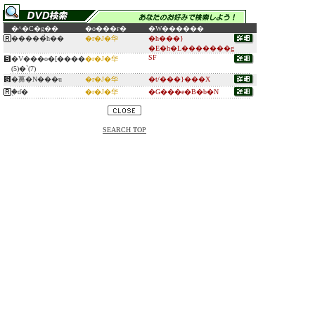
�^�C�g��
�o���ғ�
�W������
�����̉h��
�r�J�华
�h���}
�E�h�L�������g
SF
�V���o�[����
�r�J�华
(5)�`(7)
�䕗�N���u
�r�J�华
�t/���}���X
�֑ɗ�
�r�J�华
�G���e�B�b�N
SEARCH TOP