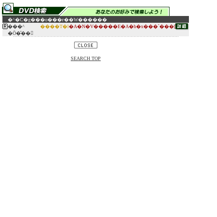
�^�C�g��
�o���ғ�
�W������
���^
����T�l
�A�N�V�����E�A�h�x���`���[
�Ō�̑��
SEARCH TOP