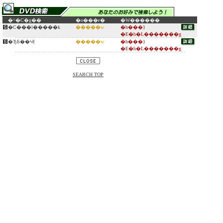
�^�C�g��
�o���ғ�
�W������
�C���l�����k
�����w
�h���}
�E�h�L�������g
�ЂƂ��낵
�����w
�h���}
�E�h�L�������g
SEARCH TOP