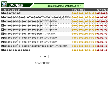
�^�C�g��
�o���ғ�
�W��
���T�C�R
�����g�E�q��
�h���
�S���ƉȒ���1�V���[�YDVD�i14��i�j�ABOX
�����g�E�q��
�A�N�
�S���ƉȒ� ��2�V���[�Y DVD�|BOX
�����g�E�q��
�h���
�S���ƉȒ� ��3�V���[�Y DVD�|BOX
�����g�E�q��
�A�N�
�S���ƉȒ� ��4�V���[�Y DVD�|BOX
�����g�E�q��
�A�N�
�S���ƉȒ� ��T�V���[�Y DVD-BOX
�����g�E�q��
�A�N�
�S���ƉȒ� ��6�V���[�Y DVD�|BOX
�����g�E�q��
�A�N�
�S���ƉȒ� ��7�V���[�Y DVD�|BOX
�����g�E�q��
�A�N�
�S���ƉȒ� ��8�A��9�V���[�Y DVD�|BOX
�����g�E�q��
�A�N�
���b�� ���f�̎�
�����g�E�q��
�A�N�
SEARCH TOP