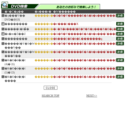
�^�C�g��
�o���ғ�
�W������
�ԓ���V��
�����ʏ�
�A�N�V�����E�A�h�x���`���[
DVD�|BOX
��������
�����ʏ�
�t/���}���X
�����\�l�̏�
�����ʏ�
�~�X�e���[�E�T�X�y���X�E�ƍ�
�s�m�Ξ��Z
�����ʏ�
�A�N�V�����E�A�h�x���`���[
��������
�����ʏ�
�h���}�E�h�L�������g
�����l�Y�S�W
�����ʏ�
�A�N�V�����E�A�h�x���`���[
���V��
�����l�Y�S�W
�����ʏ�
�A�N�V�����E�A�h�x���`���[
���V��
�K�E�d�|�l
�����ʏ�
�A�N�V�����E�A�h�x���`���[
(4)�`(6)
�K�E�d�|�l
�����ʏ�
�A�N�V�����E�A�h�x���`���[
(1)�`(3)
�K�E�d�|�l
�����ʏ�
�A�N�V�����E�A�h�x���`���[
����
SEARCH TOP
NEXT>>