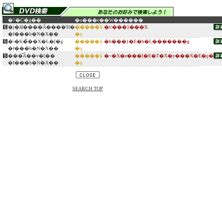
�^�C�g��
�o���ғ�
�W������
�j�āI����Ȃ����Ή�
�����ꂢ
�t/���}���X
�f���b�N�X��
�q
�\�K�̃��X�L�[�g
�����ꂢ
�h���}�E�h�L�������g
�f���b�N�X��
�q
���̂Ȃ��v�[��
�����ꂢ
�~�X�e���[�E�T�X�y���X�E�ƍ�
�f���b�N�X��
�q
SEARCH TOP