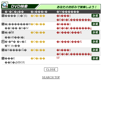
�^�C�g��
�o���ғ�
�W������
���� (1)�`(6)
�O�c��
�h���}
�E�h�L�������g
�j�����̗��H
�O�c��
�h���}
��1�� �S�W
�E�h�L�������g
�j�͂炢
�O�c��
�t/���}���X
��i49��i�j
�\�܍� �w�Z
�O�c��
�t/���}���X
�W dts��
�N����҂Ȃ�
�O�c��
�h���}
�E�h�L�������g
SF
���E
�O�c��
��E�ʐMBOX
SEARCH TOP