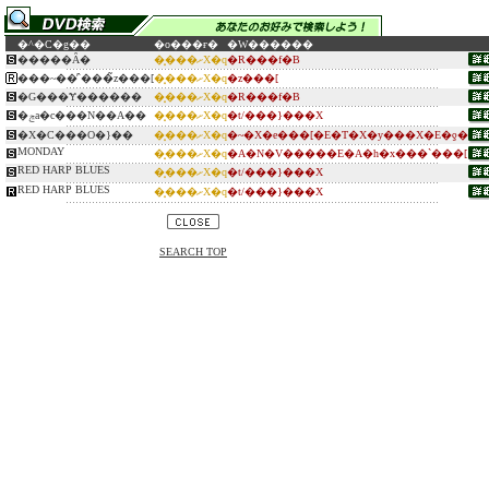
�^�C�g��
�o���ғ�
�W������
�����Ȃ�
��͓��ށX�q
�R���f�B
���~��̓`���̃z���[
��͓��ށX�q
�z���[
�G���Ɏ������
��͓��ށX�q
�R���f�B
�ݘa�c���N��A��
��͓��ށX�q
�t/���}���X
�X�C���O�}��
��͓��ށX�q
�~�X�e���[�E�T�X�y���X�E�ƍ�
MONDAY
��͓��ށX�q
�A�N�V�����E�A�h�x���`���[
RED HARP BLUES
��͓��ށX�q
�t/���}���X
RED HARP BLUES
��͓��ށX�q
�t/���}���X
SEARCH TOP