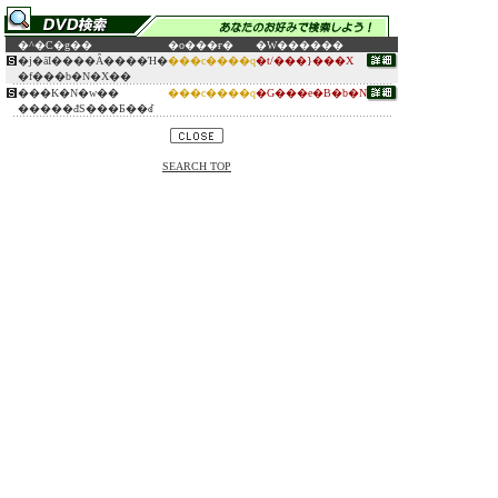
�^�C�g��
�o���ғ�
�W������
�j�āI����Ȃ����Ή�
���c����q
�t/���}���X
�f���b�N�X��
���K�N�w��
���c����q
�G���e�B�b�N
�����đS���Ƃ��ꂽ
SEARCH TOP