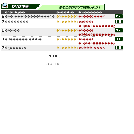
�^�C�g��
�o���ғ�
�W������
�A�h���i�����h���C�u
�V�����Y
�t/���}���X
��������
�V�����Y
�h���}
�E�h�L�������g
�ߌ�̈⌾��
�V�����Y
�h���}
�E�h�L�������g
�O������ ���ʔ�
�V�����Y
�h���}
�E�h�L�������g
�ڂ����Y�
�V�����Y
�t/���}���X
SEARCH TOP