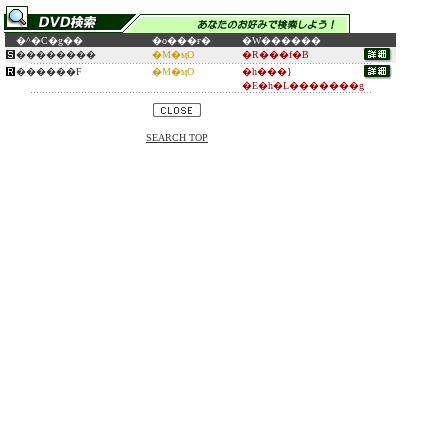
�^�C�g��
�o���ғ�
�W������
��������
�M�ӎO
�R���f�B
������F
�M�ӎO
�h���}
�E�h�L�������g
SEARCH TOP