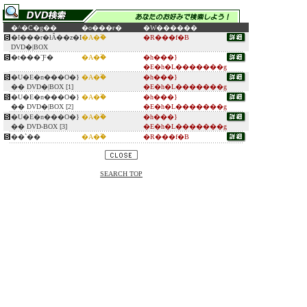
�^�C�g��
�o���ғ�
�W������
�I���r�łȂ��z�I
�A�ؓ�
�R���f�B
DVD�|BOX
�t���ˉƑ�
�A�ؓ�
�h���}
�E�h�L�������g
�U�E�n���O�}
�A�ؓ�
�h���}
�� DVD�|BOX [1]
�E�h�L�������g
�U�E�n���O�}
�A�ؓ�
�h���}
�� DVD�|BOX [2]
�E�h�L�������g
�U�E�n���O�}
�A�ؓ�
�h���}
�� DVD-BOX [3]
�E�h�L�������g
��`��
�A�ؓ�
�R���f�B
SEARCH TOP