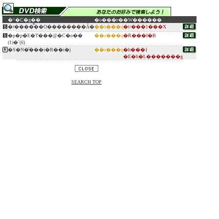
�^�C�g��
�o���ғ�
�W������
�҂����̂͂��O��������Ȃ�
��s���q
�t/���}���X
�p�p�E�T���@�C�o��
��s���q
�R���f�B
(1)�`(6)
�S�N�̕���i�R��i�j
��s���q
�h���}
�E�h�L�������g
SEARCH TOP