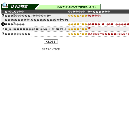
�^�C�g��
�o���ғ�
�W������
����e����I:����M�v
����N��
�z���[
���k�����˂����k���k�݂����l
���̂Ȃł���
����N��
�h���}�E�h�L����
SF
�_�C�������h�E�A�C DVD�|BOX
����N��
���������
����N��
�A�N�V�����E�A�h�
SEARCH TOP