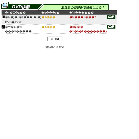
�^�C�g��
�o���ғ�
�W������
�N�j�~�c�̐��i�܂�j
�ԉH��
�t/���}���X
DVD�|BOX
�W�C�W
�ԉH��
�h���}
���Ƃ�����
�E�h�L�������g
SEARCH TOP