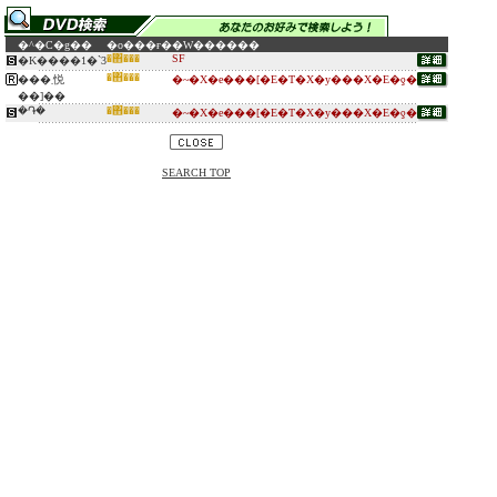
�^�C�g��
�o���ғ�
�W������
�΋���
SF
�K����1�`3
�΋���
���܂悦
�~�X�e���[�E�T�X�y���X�E�ƍ�
��]��
�֏�
�΋���
�~�X�e���[�E�T�X�y���X�E�ƍ�
SEARCH TOP