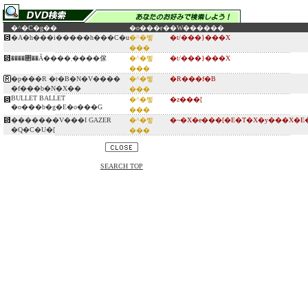
�^�C�g��
�o���ғ�
�W������
�A�h���i�����h���C�u
�^�삫
�t/���}���X
���
����΂��Ă����܂����傢
�^�삫
�t/���}���X
���
�p���R �t�B�N�V����
�^�삫
�R���f�B
�f���b�N�X��
���
BULLET BALLET
�^�삫
�z���[
�o���b�g�E�o���G
���
�������V���I GAZER
�^�삫
�~�X�e���[�E�T�X�y���X�E
�Q�C�U�[
���
SEARCH TOP