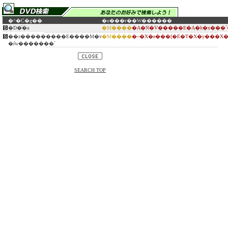
�^�C�g��
�o���ғ�
�W������
�D�͑�a
�M����
�A�N�V�����E�A�h�x���`
��z���������E����M�v
�M����
�~�X�e���[�E�T�X�y���X�
�ŕw�������`
SEARCH TOP