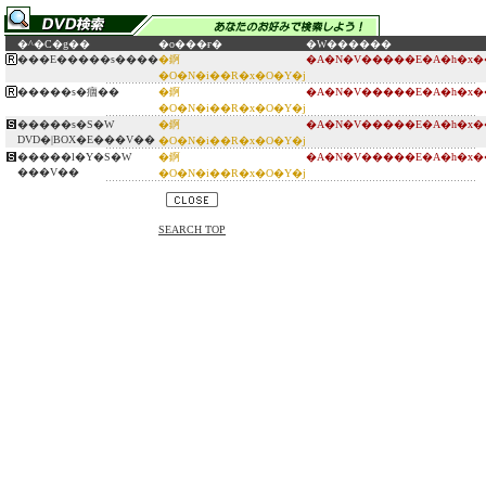
�^�C�g��
�o���ғ�
�W������
���E�����s����
�錒
�A�N�V�����E�A�h�x�
�O�N�i��R�x�O�Y�j
�����s�痼��
�錒
�A�N�V�����E�A�h�x�
�O�N�i��R�x�O�Y�j
�����s�S�W
�錒
�A�N�V�����E�A�h�x�
DVD�|BOX�E���V��
�O�N�i��R�x�O�Y�j
�����l�Y�S�W
�錒
�A�N�V�����E�A�h�x�
���V��
�O�N�i��R�x�O�Y�j
SEARCH TOP