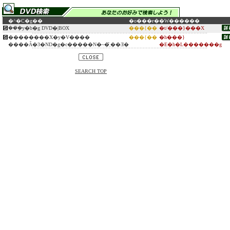
�^�C�g��
�o���ғ�
�W������
���݂̓y�b�g DVD�|BOX
���{��
�t/���}���X
��������X�y�V����
���{��
�h���}
����Ȃ�3�ND�g�c�����N�~�܂̑��Ǝ�
�E�h�L�������g
SEARCH TOP