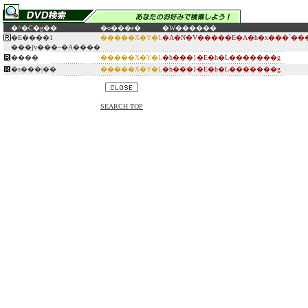
�^�C�g��
�o���ғ�
�W������
�E����1
�����X�Y�L
�A�N�V�����E�A�h�x���`���
���ʃv���~�A����
����
�����X�Y�L
�h���}�E�h�L�������g
�s���|��
�����X�Y�L
�h���}�E�h�L�������g
SEARCH TOP