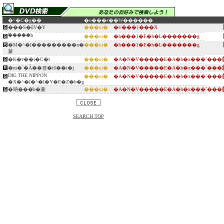
�^�C�g��
�o���ғ�
�W������
���S�ȗV�Y
���ш�
�t/���}���X
�֓����h
���ш�
�h���}�E�h�L�������g
�M�^�[���������n�
���ш�
�h���}�E�h�L�������g
蒹
�K�т��i�C�t
���ш�
�A�N�V�����E�A�h�x���`���[
�m�`�Ȃ��킢�i6��i�j
���ш�
�A�N�V�����E�A�h�x���`���[
DIG THE NIPPON
���ш�
�A�N�V�����E�A�h�x���`���[
�X�^�[�^�[�Y�E�Z�b�g
�呐���̓n�蒹
���ш�
�A�N�V�����E�A�h�x���`���[
SEARCH TOP