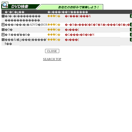
�^�C�g��
�o���ғ�
�W������
�J�~�i��������
���ؖΌ�
�t/���}���X
������������
���i4��i�j�ADVD�|BOX
���ؖΌ�
�~�X�e���[�E�T�X�y���X�E�ƍ�
�Ö�
���ؖΌ�
�z���[
�ˑR���̂��Ƃ�
���ؖΌ�
�G���e�B�b�N
���Ái�ق̂���j�����̒
���ؖΌ�
�z���[
ꂩ��
SEARCH TOP