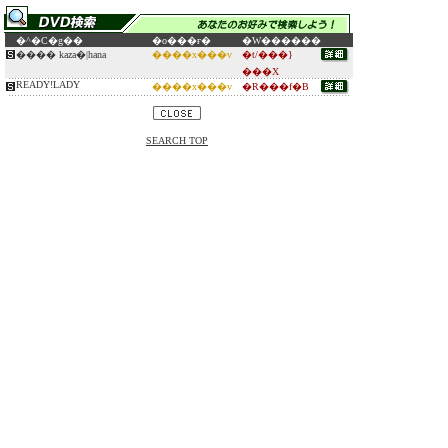
�^�C�g��
�o���ғ�
�W������
���� kaza�|hana
����x���v
�t/���}
���X
READY!LADY
����x���v
�R���f�B
SEARCH TOP