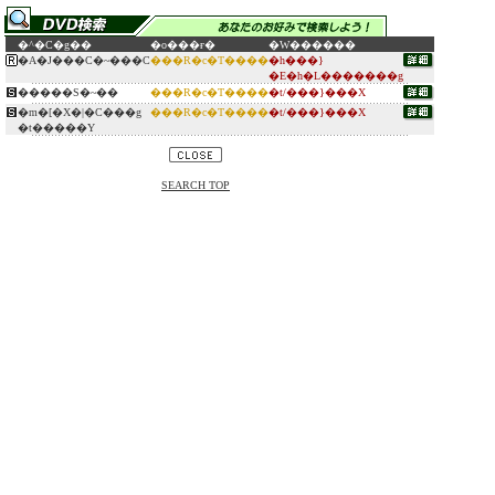
�^�C�g��
�o���ғ�
�W������
�A�J���C�~���C
���R�c�T����
�h���}
�E�h�L�������g
�����S�~��
���R�c�T����
�t/���}���X
�m�[�X�|�C���g
���R�c�T����
�t/���}���X
�t�����Y
SEARCH TOP