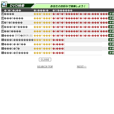
�^�C�g��
�o���ғ�
�W������
����
���V���Y
�A�N�V�����E�A�h�x���`���[
���E����
���V���Y
�A�N�V�����E�A�h�x���`���[
�V�E����
���V���Y
�A�N�V�����E�A�h�x���`���[
���E�V����
���V���Y
�A�N�V�����E�A�h�x���`���[
��O�̈���
���V���Y
�A�N�V�����E�A�h�x���`���[
���� DVD�|BOX [1]
���V���Y
�A�N�V�����E�A�h�x���`���[
���L��������
���V���Y
�z���[
���L�܏\�O��
���V���Y
�z���[
���L�􂢂̕�
���V���Y
�z���[
���L�鋃����
���V���Y
�z���[
SEARCH TOP
NEXT>>