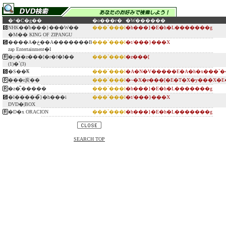
�^�C�g��
�o���ғ�
�W������
NHK��̓h���}���W��
���`���l
�h���}�E�h�L�������g
�M�� KING OF ZIPANGU
����A�ڂ��A�������B
���`���l
�t/���}���X
zap Entertainment�I
�p��z���[�r�f�I��
���`���l
�z���[
(1)�`(3)
�S��Ꝅ
���`���l
�A�N�V�����E�A�h�x���`�
���ɍ炭��
���`���l
�~�X�e���[�E�T�X�y���X�E
�z�͂܂�����
���`���l
�h���}�E�h�L�������g
�l�����̃}�h���i
���`���l
�t/���}���X
DVD�|BOX
�D�x ORACION
���`���l
�h���}�E�h�L�������g
SEARCH TOP