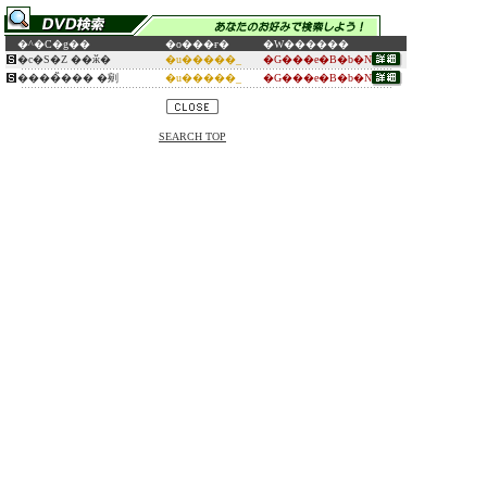
�^�C�g��
�o���ғ�
�W������
�c�S�Z ��ӂ�
�u�����_
�G���e�B�b�N
����̏��� �剜
�u�����_
�G���e�B�b�N
SEARCH TOP