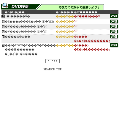
�^�C�g��
�o���ғ�
�W������
�ِl�����Ƃ̉�
�s��X��
�t/���}���X
SF
�E���g���Z�u�� (1)�`(12)
�s��X��
SF
�V���o�[���� (1)�`(4)
�s��X��
SF
�V���o�[���� (5)�`(7)
�s��X��
����Ԃ�Ԃ��
�s��X��
�h���}
�E�h�L�������g
��ѐ�FDVD�R���N�V����
�s��X��
�h���}
���쒷������
�E�h�L�������g
�_�˕ҁ`�T�C�i���`
SEARCH TOP