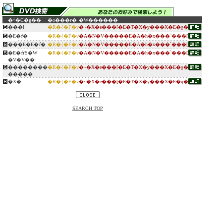
�^�C�g��
�o���ғ�
�W������
���I
�R�{�F�v
�~�X�e���[�E�T�X�y���X�E�ƍ�
�E�т̎�
�R�{�F�v
�A�N�V�����E�A�h�x���`���[
���E�E�т̎�
�R�{�F�v
�A�N�V�����E�A�h�x���`���[
�E�т̎ґS�W
�R�{�F�v
�A�N�V�����E�A�h�x���`���[
�V�V��
��������
�R�{�F�v
�~�X�e���[�E�T�X�y���X�E�ƍ�
�����
�X�_
�R�{�F�v
�~�X�e���[�E�T�X�y���X�E�ƍ�
SEARCH TOP