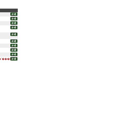
`���[