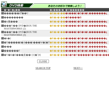
�^�C�g��
�o���ғ�
�W������
����f��ē̐��U
�R�c�܏\��
�h���}�E�h�L�������g
��������
�R�c�܏\��
�R���f�B
�w偑���
�R�c�܏\��
�h���}�E�h�L�������g
���V�� DVD�|BOX THE
�R�c�܏\��
�h���}�E�h�L�������g
MASTERWORKS (2)
���V�� DVD�|BOX THE
�R�c�܏\��
�h���}�E�h�L�������g
MASTERWORKS (3)
�k�}
�R�c�܏\��
�h���}�E�h�L�������g
�V�����l�A���\���W�[�T
�R�c�܏\��
�h���}�E�h�L�������g
�ǂ��
�R�c�܏\��
�h���}�E�h�L�������g
������F
�R�c�܏\��
�h���}�E�h�L�������g
�V�K�E���炭��l [1]�`[4]
�R�c�܏\��
�A�N�V�����E�A�h�x���
SEARCH TOP
NEXT>>