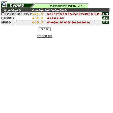
�^�C�g��
�o���ғ�
�W������
�����s��i�a��
�O�؂̂蕽
�A�N�V�����E�A�h�x���`���[
����΂񂸂�
�O�؂̂蕽
�R���f�B
�΂܂�
�O�؂̂蕽
�h���}�E�h�L�������g
SEARCH TOP