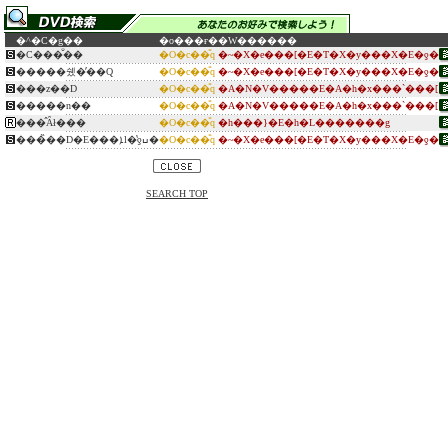
�^�C�g��
�o���ғ�
�W������
�C���̐��
�O�c��̎q
�~�X�e���[�E�T�X�y���X�E�ƍ�
�����쉤�̕��Q
�O�c��̎q
�~�X�e���[�E�T�X�y���X�E�ƍ�
���z��D
�O�c��̎q
�A�N�V�����E�A�h�x���`���[
�����n��
�O�c��̎q
�A�N�V�����E�A�h�x���`���[
���̂Ȃł���
�O�c��̎q
�h���}�E�h�L�������g
���̏��D�E���ܐl�̔ƍߎ�
�O�c��̎q
�~�X�e���[�E�T�X�y���X�E�ƍ�
SEARCH TOP