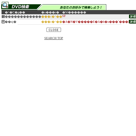
�^�C�g��
�o���ғ�
�W������
SF
������������
���c�^��
��ǌ�
���c�^��
�A�N�V�����E�A�h�x���`���[
SEARCH TOP