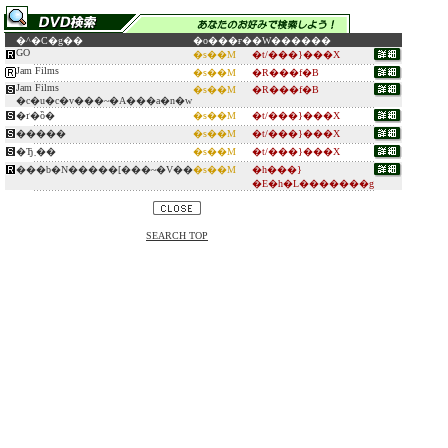
�^�C�g��
�o���ғ�
�W������
GO
�s��M
�t/���}���X
Jam Films
�s��M
�R���f�B
Jam Films
�s��M
�R���f�B
�c�u�c�v���~�A���a�n�w
�ґ�ȍ�
�s��M
�t/���}���X
�����
�s��M
�t/���}���X
�Ђ܂��
�s��M
�t/���}���X
���b�N�����[���~�V��
�s��M
�h���}
�E�h�L�������g
SEARCH TOP