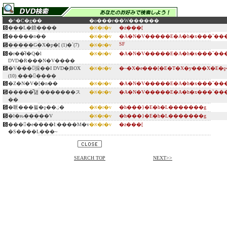
�^�C�g��
�o���ғ�
�W������
���L�鋃����
�א�r�v
�z���[
�����n��
�א�r�v
�A�N�V�����E�A�h�x���`���
SF
�����G�X�p�[ (1)�`(7)
�א�r�v
�r��̑f�Q�l
�א�r�v
�A�N�V�����E�A�h�x���`���
DVD�R���N�V����
�V���󖼉挆��I DVD�|BOX
�א�r�v
�~�X�e���[�E�T�X�y���X�E�ƍ
(10) �������
�Z�N�V�[�n��
�א�r�v
�A�N�V�����E�A�h�x���`���
�����͂덆 �������ス
�א�r�v
�A�N�V�����E�A�h�x���`���
��
�哌���푈�ƍ��ۍٔ�
�א�r�v
�h���}�E�h�L�������g
�l�ԋ�����V
�א�r�v
�h���}�E�h�L�������g
����e����I:����M�v
�א�r�v
�z���[
�S����L���~
SEARCH TOP
NEXT>>