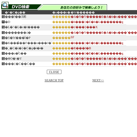
�^�C�g��
�o���ғ�
�W������
���͑҂��Ă邺
������
�A�N�V�����E�A�h�x���`���
�D
������
�h���}�E�h�L�������g
�L�^�L�c�l����
������
�t/���}���X
�������ʎ�
������
�A�N�V�����E�A�h�x���`���
SF
�S�W���̋t�P
������
�K���̉��F���n���J�`
������
�h���}�E�h�L�������g
�_�C�i�}�C�g�ǂ�ǂ�
������
�R���f�B
���z�̋G��
������
�h���}�E�h�L�������g
�֎O�\�Y
������
�A�N�V�����E�A�h�x���`���
���{�C��C��
������
�A�N�V�����E�A�h�x���`���
SEARCH TOP
NEXT>>