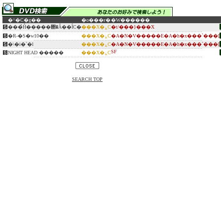
�^�C�g��
�o���ғ�
�W������
���̉Ĥ�����΂�Â��ȊC�
���X�؏C
�t/���}���X
�R-�S�w10��
���X�؏C
�A�N�V�����E�A�h�x���`���[
�\�i�`�l
���X�؏C
�A�N�V�����E�A�h�x���`���[
SF
NIGHT HEAD �����
���X�؏C
SEARCH TOP