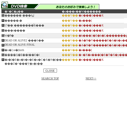
�^�C�g��
�o���ғ�
�W������
������ ���ǂ납
���V��
�t/���}���X
�����܂�
���V��
�z���[
17�� �������̂ӂ���
���V��
�t/���}���X
���t����
���V��
�t/���}���X
W�̔ߌ�
���V��
�h���}�E�h�L�������
DEAD OR ALIVE2 ���S��
���V��
�A�N�V�����E�A�h�x��
DEAD OR ALIVE FINAL
���V��
�A�N�V�����E�A�h�x��
�x�] re�|birth
���V��
�z���[
����A�Ƃ��ǂ��E�l
���V��
�~�X�e���[�E�T�X�y��
�r�[�E�o�b�v�E�n�C�X�N�[��
���V��
�t/���}���X
���Z�^���Y�s�i��
SEARCH TOP
NEXT>>