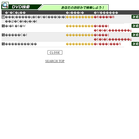
�^�C�g��
�o���ғ�
�W������
���j�����q�E�U�E���[�r�[
���������
�R���f�B
��@�C�b�p�c�I
�t�̈ꑰ �S�W
���������
�h���}
�E�h�L�������g
�����C�J
���������
�h���}
�E�h�L�������g
��������[��
���������
�t/���}���X
SEARCH TOP