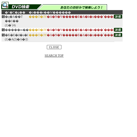
�^�C�g��
�o���ғ�
�W������
�q�A��T
���O�ЗY
�A�N�V�����E�A�h�x���`���[
��1��
(1)�`(4)
�����m�̗�
���O�ЗY
�A�N�V�����E�A�h�x���`���[
�K�E�d�u�l
���O�ЗY
�A�N�V�����E�A�h�x���`���[
(1)�A(2)�A�㊪
SEARCH TOP