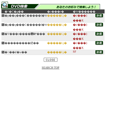
�^�C�g��
�o���ғ�
�W������
�p��q���C�����I�W
�����ǈ�
�t/���}
���X
�p��q���C�����I�W
�����ǈ�
�t/���}
���X
�V���ɂ����΂�߂���
�����ǈ�
�t/���}
���X
���������鏭��
�����ǈ�
�t/���}
���X
SF
�˂��ꂽ�w��
�����ǈ�
SEARCH TOP