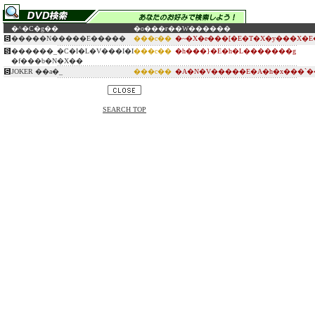
�^�C�g��
�o���ғ�
�W������
�����N�����E�����
���c��
�~�X�e���[�E�T�X�y���X�E
������_�C�I�L�V���I�I
���c��
�h���}�E�h�L�������g
�f���b�N�X��
JOKER ��a�_
���c��
�A�N�V�����E�A�h�x���`�
SEARCH TOP