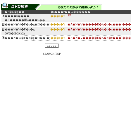
�^�C�g��
�o���ғ�
�W������
SF
����b����
���c�Y
�K�����΃o���S��
���N�W�F�b�g�i3��i�j
���c�Y
�A�N�V�����E�A�h�x���`���
���N�W�F�b�g
���c�Y
�A�N�V�����E�A�h�x���`���
DVD�|BOX (2)
���N�W�F�b�g�i4��i�j
���c�Y
�A�N�V�����E�A�h�x���`���
SEARCH TOP