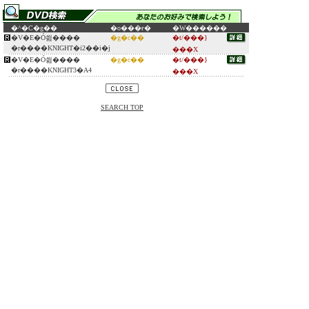
�^�C�g��
�o���ғ�
�W������
�V�E�Ó씚����
�g�c��
�t/���}
�r����KNIGHT�i2��i�j
���X
�V�E�Ó씚����
�g�c��
�t/���}
�r����KNIGHT3�A4
���X
SEARCH TOP